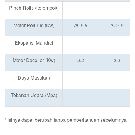
Pinch Rolls (kelompok)
Motor Pelurus (Kw)
AC5.5
AC7.5
Ekspansi Mandrel
Motor Decoiler (Kw)
2.2
2.2
Daya Masukan
3P
Tekanan Udara (Mpa)
* Isinya dapat berubah tanpa pemberitahuan sebelumnya.