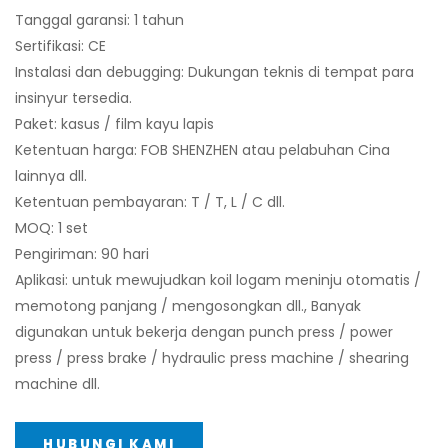
Tanggal garansi: 1 tahun
Sertifikasi: CE
Instalasi dan debugging: Dukungan teknis di tempat para
insinyur tersedia.
Paket: kasus / film kayu lapis
Ketentuan harga: FOB SHENZHEN atau pelabuhan Cina
lainnya dll.
Ketentuan pembayaran: T / T, L / C dll.
MOQ: 1 set
Pengiriman: 90 hari
Aplikasi: untuk mewujudkan koil logam meninju otomatis /
memotong panjang / mengosongkan dll., Banyak
digunakan untuk bekerja dengan punch press / power
press / press brake / hydraulic press machine / shearing
machine dll.
HUBUNGI KAMI