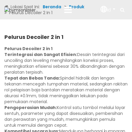
Lokasi Saat Ini:
Beranda
Produk
id
Pelurus Decoiler 2 In 1
Pelurus Decoiler 2 in 1
Pelurus Decoiler 2 in 1
Terintegrasi dan Sangat Efisien:
Desain terintegrasi dari
uncoiling dan leveling menghilangkan koneksi proses,
meningkatkan efisiensi sebesar 30% dibandingkan dengan
peralatan terpisah.
Tepat dan Bebas Tanda:
Spindel hidrolik dan lengan
tekanan mencegah tumpahan material, sedangkan rakitan
rol pelapisan baja bantalan meratakan material dengan
akurasi ±0.1mm, tidak meninggalkan lekukan pada
permukaan material.
Pengoperasian Mudah:
Kontrol satu tombol melalui layar
sentuh, parameter yang dapat disesuaikan, pembersihan
dan perawatan yang mudah, memungkinkan pemula
untuk memulai dengan cepat.
Kompatibel secara luas:
Mendukung berbagai kumparan