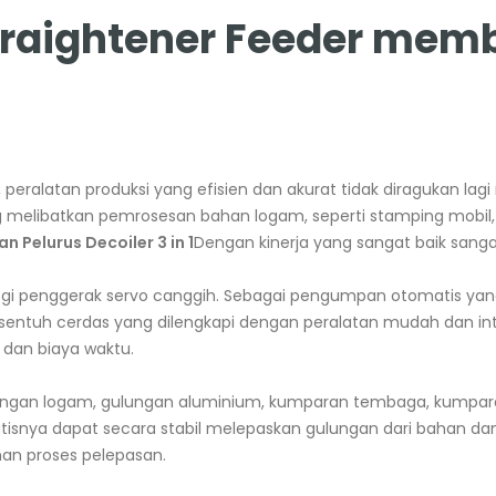
 Straightener Feeder me
ralatan produksi yang efisien dan akurat tidak diragukan lagi
g melibatkan pemrosesan bahan logam, seperti stamping mobil,
 Pelurus Decoiler 3 in 1
Dengan kinerja yang sangat baik sanga
i penggerak servo canggih. Sebagai pengumpan otomatis yang 
 sentuh cerdas yang dilengkapi dengan peralatan mudah dan in
dan biaya waktu.
gan logam, gulungan aluminium, kumparan tembaga, kumparan ba
isnya dapat secara stabil melepaskan gulungan dari bahan dan
an proses pelepasan.