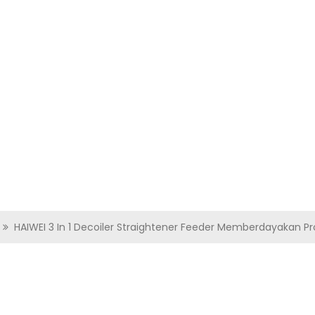
ANG KITA
PRODUK
VIDEO
SOLUSI
BERITA
HUBUNGI KAMI
HAIWEI 3 In 1 Decoiler Straightener Feeder Memberdayakan P