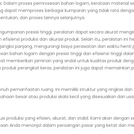
n ini. Dalam proses pemrosesan bahan logam, kerataan material 
ang dapat memproses berbagai kumparan yang tidak rata den
ntukan, dan proses lainnya selanjutnya.
gumpanan presisi tinggi, peralatan dapat secara akurat mengir
isiensi produksi dan akurasi produk. Selain itu, peralatan ini 
jangka panjang, mengurangi biaya perawatan dan waktu henti pe
 bahan logam dengan presisi tinggi dan efisiensi tinggi dalam
dapat memberikan jaminan yang andal untuk kualitas produk d
n produk perangkat keras, peralatan ini juga dapat memaink
enuh pemanfaatan ruang. Ini memiliki struktur yang ringkas d
erusahaan besar atau produksi skala kecil yang disesuaikan dar
lusi produksi yang efisien, akurat, dan stabil. Kami akan dengan
aan Anda menonjol dalam persaingan pasar yang ketat dan me