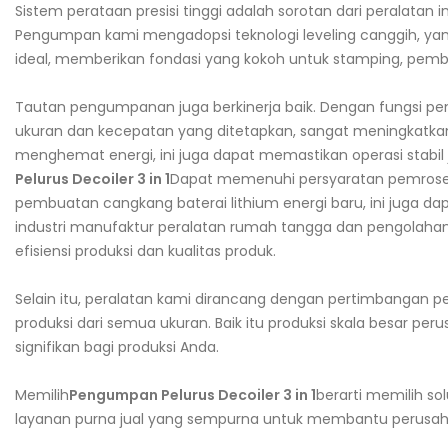
Sistem perataan presisi tinggi adalah sorotan dari peralata
Pengumpan kami mengadopsi teknologi leveling canggih, y
ideal, memberikan fondasi yang kokoh untuk stamping, pembe
Tautan pengumpanan juga berkinerja baik. Dengan fungsi pen
ukuran dan kecepatan yang ditetapkan, sangat meningkatkan ef
menghemat energi, ini juga dapat memastikan operasi stabil 
Pelurus Decoiler 3 in 1
Dapat memenuhi persyaratan pemrosesan
pembuatan cangkang baterai lithium energi baru, ini juga 
industri manufaktur peralatan rumah tangga dan pengolaha
efisiensi produksi dan kualitas produk.
Selain itu, peralatan kami dirancang dengan pertimbangan p
produksi dari semua ukuran. Baik itu produksi skala besar p
signifikan bagi produksi Anda.
Memilih
Pengumpan Pelurus Decoiler 3 in 1
berarti memilih so
layanan purna jual yang sempurna untuk membantu perusah