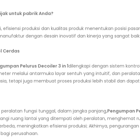
bijak untuk pabrik Anda?
 efisiensi produksi dan kualitas produk menentukan posisi pasa
anufaktur dengan desain inovatif dan kinerja yang sangat baik
l Cerdas
gumpan Pelurus Decoiler 3 in 1
dilengkapi dengan sistem kontr
ter melalui antarmuka layar sentuh yang intuitif, dan perala
ia, tetapi juga membuat proses produksi lebih stabil dan dapat 
 peralatan fungsi tunggal, dalam jangka panjang,
Pengumpan Pelu
rangi ruang lantai yang ditempati oleh peralatan, menghemat ru
erbeda, meningkatkan efisiensi produksi; Akhirnya, pengurang
bagi perusahaan.