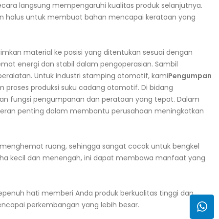
secara langsung mempengaruhi kualitas produk selanjutnya.
gan halus untuk membuat bahan mencapai kerataan yang
imkan material ke posisi yang ditentukan sesuai dengan
hemat energi dan stabil dalam pengoperasian. Sambil
ralatan. Untuk industri stamping otomotif, kami
Pengumpan
 proses produksi suku cadang otomotif. Di bidang
engan fungsi pengumpanan dan perataan yang tepat. Dalam
an peran penting dalam membantu perusahaan meningkatkan
an menghemat ruang, sehingga sangat cocok untuk bengkel
i usaha kecil dan menengah, ini dapat membawa manfaat yang
 sepenuh hati memberi Anda produk berkualitas tinggi dan
ncapai perkembangan yang lebih besar.