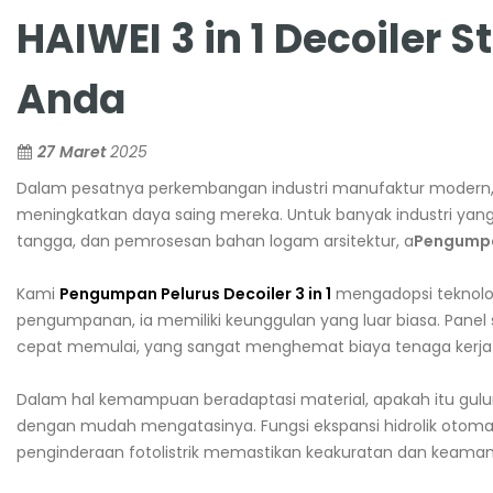
HAIWEI 3 in 1 Decoiler
Anda
27 Maret
2025
Dalam pesatnya perkembangan industri manufaktur modern, pe
meningkatkan daya saing mereka. Untuk banyak industri yan
tangga, dan pemrosesan bahan logam arsitektur, a
Pengumpan
Kami
Pengumpan Pelurus Decoiler 3 in 1
mengadopsi teknolog
pengumpanan, ia memiliki keunggulan yang luar biasa. Panel
cepat memulai, yang sangat menghemat biaya tenaga kerja 
Dalam hal kemampuan beradaptasi material, apakah itu gulun
dengan mudah mengatasinya. Fungsi ekspansi hidrolik otomat
penginderaan fotolistrik memastikan keakuratan dan keaman