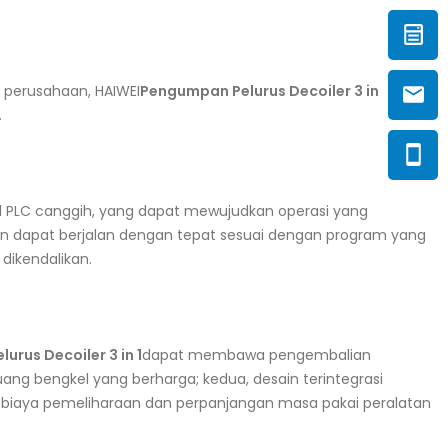
r perusahaan, HAIWEI
Pengumpan Pelurus Decoiler 3 in
.
ol PLC canggih, yang dapat mewujudkan operasi yang
tan dapat berjalan dengan tepat sesuai dengan program yang
dikendalikan.
rus Decoiler 3 in 1
dapat membawa pengembalian
ang bengkel yang berharga; kedua, desain terintegrasi
an biaya pemeliharaan dan perpanjangan masa pakai peralatan